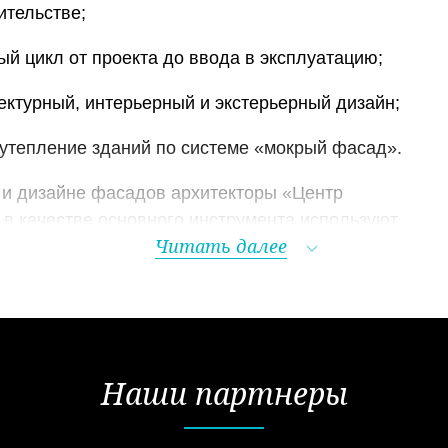
тельстве;
ый цикл от проекта до ввода в эксплуатацию;
ектурный, интерьерный и экстерьерный дизайн;
и утепление зданий по системе «мокрый фасад».
 и дизайне фасадов архитекторы «Центр
в качестве основного инструмента используют
Читать далее
рные элементы из пенополистирола - материала,
льным набором потребительских характеристик и
енным требованиям.
ый декор изготавливался из «классических»
пса, бетона или камня. Безусловно, такая
Наши партнеры
занимает важное место в искусстве
ов. Однако, имея ряд недостатков, в последнее