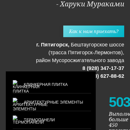
- Харуки Мураками
Как к нам приехать?
г. Пятигорск,
Бештаугорское шоссе
(трасса Пятигорск-Лермонтов),
район Мусоросжигательного завода
8 (928) 347-17-37
8 (988) 627-88-62
КЛИНКЕРНАЯ ПЛИТКА
50
АРХИТЕКТУРНЫЕ ЭЛЕМЕНТЫ
Выполн
больше
ТЕРМОПАНЕЛИ
450