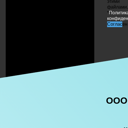
этими
файлами.
*
Политик
конфиден
Согласен
ООО